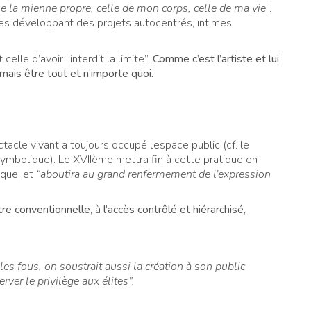
ue la mienne propre, celle de mon corps, celle de ma vie
”.
tes développant des projets autocentrés, intimes,
celle d’avoir “interdit la limite”.
Comme c’est l’artiste et lui
rmais être tout et n’importe quoi.
ctacle vivant a toujours occupé l’espace public (cf. le
symbolique). Le XVIIème mettra fin à cette pratique en
ique, et
“aboutira au grand renfermement de l’expression
âtre conventionnelle
, à
l’accès contrôlé et hiérarchisé
,
es fous, on soustrait aussi la création à son public
rver le privilège aux élites”.