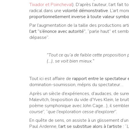
Tixador et Poincheval
). D’après l’auteur, l’art fait 
radical dans une
volonté démonstrative
. L’art mo
proportionnellement inverse à toute valeur symbol
Par l’augmentation de la taille des productions arti
l’art “s’énonce avec autorité”
, “parle haut” et semb
dépasse”.
“Tout ce qu’a de faible cette proposition 
(…), se voit bien mieux.”
Tout ici est affaire de
rapport entre le spectateur e
domination-soumission, mépris du spectateur…
Après un siècle d’expériences, d’audaces, de sure
Malevitch, l’exposition du vide d’Yves Klein, le br
poème symphonique avec John Cage…), il semblera
course
”, “
que l’exploration cesse d’explorer
”.
En quête de sens, on assiste à un glissement d’un
Paul Ardenne,
l’art se substitue alors à l’artiste
: “
L