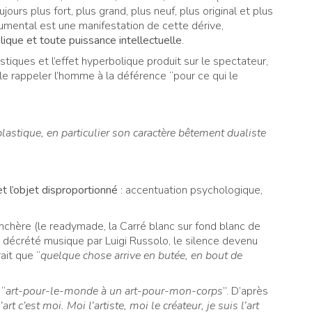
toujours plus fort, plus grand, plus neuf, plus original et plus
numental est une manifestation de cette dérive,
ique et toute puissance intellectuelle
.
stiques et l’effet hyperbolique produit sur le spectateur,
le rappeler l’homme à la déférence “pour ce qui le
plastique, en particulier son caractère bêtement dualiste
t l’objet disproportionné
: accentuation psychologique,
nchère (le readymade, la Carré blanc sur fond blanc de
uit décrété musique par Luigi Russolo, le silence devenu
it que “
quelque chose arrive en butée, en bout de
 “
art-pour-le-monde à un art-pour-mon-corps
”. D’après
’art c’est moi. Moi l’artiste, moi le créateur, je suis l’art