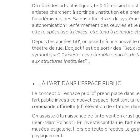
Du côté des arts plastiques, le XIXème siècle est 
artistes cherchent à
sortir de l’institution et à pr
l’académisme, des Salons officiels et du système
autonomisation : l’enfermement des œuvres et le
elle le spécialise à l’excès, elle tend à le rendre ét
Depuis les années 60′, on assiste à une nouvell
théâtre de rue. L’objectif est de sortir des
“lieux 
symbolique”, “déserter ces périmètres sacrés de l
aux structures instituées
”…
…À L’ART DANS L’ESPACE PUBLIC
Le concept d’ “espace public” prend place dans les
l’art public investi ce nouvel espace, facilitant la 
commande officielle
(cf l’élévation de statues dan
On assiste à la naissance de l’intervention artisti
(Jean-Marc Poinsot). En investissant la rue,
l’art s
musées et galerie. Hors de toute directive, le geste
physiquement.