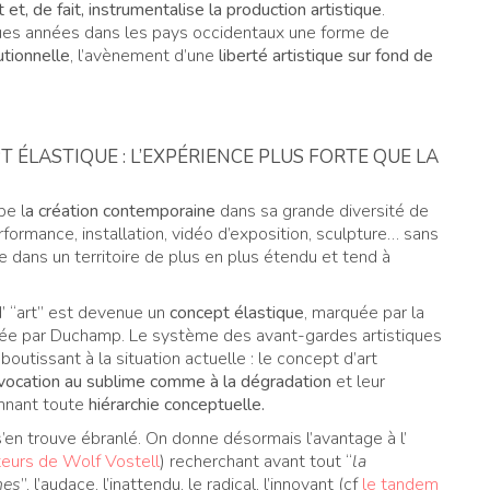
t et, de fait, instrumentalise la production artistique
.
ques années dans les pays occidentaux une forme de
utionnelle
, l’avènement d’une
liberté artistique sur fond de
ÉLASTIQUE : L’EXPÉRIENCE PLUS FORTE QUE LA
be l
a création contemporaine
dans sa grande diversité de
rformance, installation, vidéo d’exposition, sculpture… sans
e dans un territoire de plus en plus étendu et tend à
d’ “art” est devenue un
concept élastique
, marquée par la
lsée par Duchamp. Le système des avant-gardes artistiques
utissant à la situation actuelle : le concept d’art
a vocation au sublime comme à la dégradation
et leur
nnant toute
hiérarchie conceptuelle.
’en trouve ébranlé. On donne désormais l’avantage à l’
ateurs de Wolf Vostell
) recherchant avant tout “
la
nes
”, l’audace, l’inattendu, le radical, l’innovant (cf
le tandem