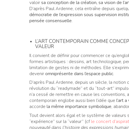
valoir
sa conception de la création, sa vision de l’ar
D’après Paul Ardenne, cela entraîne depuis quel
démocratie de l’expression sous supervision instit
pensée consensuelle
.
L’ART CONTEMPORAIN COMME CONCEPT 
VALEUR
Il convient de définir pour commencer ce qu’englo
formes artistiques : dessins, art technologique, pe
limitation de gestes ni de méthodes. Elle s’exprim
devenir
omniprésente dans l’espace public
.
D’après Paul Ardenne, depuis un siècle, la notion 
révolution du “readymade” et du “tout-art” impu
n’a cessé de remettre en cause les conventions, abo
contemporain englobe aussi bien l’idée que
l’art 
accorde
la même importance symbolique
, abando
Tout devient alors égal et le système de valeurs s
“expérience” sur la “valeur” (cf
le concert d’aspir
nouveauté dans l’histoire des expressions humai