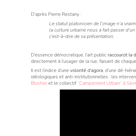
D’après Pierre Restany :
Le statut platonicien de l’image n’a vrai
la culture urbaine nous a fait passer d’un 
c’est-à-dire de sa présentation.
D’essence démocratique, l’art public
raccourcit la 
directement à l’usager de la rue, faisant de chaqu
Il est l’indice d’une
volonté d’agora
, d’une dé-hiéra
idéologiques et anti-institutionnelles : les inter
Blocher
et le collectif
“Campement Urbain” à Sev