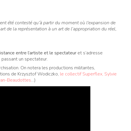
ment été contesté qu’à partir du moment où l’expansion de
art de la représentation à un art de l’appropriation du réel,
distance entre l’artiste et le spectateur
et s’adresse
e passant un spectateur.
rchisation. On notera les productions militantes,
ventions de Krzysztof Wodiczko,
le collectif Superflex,
Sylvie
ran-Beaudottes
…)