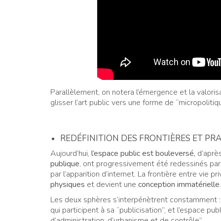
Parallèlement, on notera l’émergence et la valorisa
glisser l’art public vers une forme de “micropolitiq
REDÉFINITION DES FRONTIÈRES ET PRA
Aujourd’hui,
l’espace public est bouleversé,
d’après
publique
, ont progressivement été redessinés par 
par l’apparition d’internet. La frontière entre vie p
physiques
et devient une
conception immatérielle
.
Les deux sphères s’interpénètrent constamment : l
qui participent à sa “publicisation”, et l’espace pub
d’administration, d’urbanisme et de contrôle”.