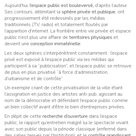
Aujourd’hui,
l’espace public est bouleversé,
d’après l’auteur.
Ses contours, délimitant la
sphère privée et publique
, ont
progressivement été redessinés par les médias
traditionnels (TV, radio) et totalement floutés par
l’apparition d’internet. La frontière entre vie privée et espace
public n’est plus une affaire de
territoires physiques
et
devient une
conception immatérielle
.
Les deux sphères s’interpénètrent constamment : l’espace
privé est exposé à l’espace public via les médias qui
participent à sa “publicisation”, et l’espace public se retrouve
de plus en plus privatisé “à force d’administration,
d’urbanisme et de contrôle”.
Un exemple criant de cette privatisation de la ville étant
l’assignation en justice des artistes anti-pub, agissant au
nom de la démocratie et défendant l’espace public comme
un bien collectif avant d’être le bien d’entreprises privées.
En dépit de cette
recherche d’ouverture
dans l’espace
public, le rapport qu’entretien malgré lui le spectacle vivant
avec son public depuis la période classique (enfermé dans
des salles tenues par l’Institution), et le
contrôle grandissant