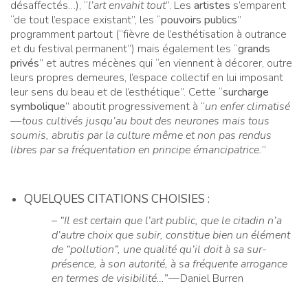
désaffectés…), “
l’art envahit tout
”. Les
artistes
s’emparent
“de tout l’espace existant”, les “
pouvoirs publics
”
programment partout (“fièvre de l’esthétisation à outrance
et du festival permanent”) mais également les “
grands
privés
” et autres mécènes qui “en viennent à décorer, outre
leurs propres demeures, l’espace collectif en lui imposant
leur sens du beau et de l’esthétique”. Cette “
surcharge
symbolique
” aboutit progressivement à “
un enfer climatisé
— tous cultivés jusqu’au bout des neurones mais tous
soumis, abrutis par la culture même et non pas rendus
libres par sa fréquentation en principe émancipatrice.
”
QUELQUES CITATIONS CHOISIES :
–
“Il est certain que l’art public, que le citadin n’a
d’autre choix que subir, constitue bien un élément
de “pollution”, une qualité qu’il doit à sa sur-
présence, à son autorité, à sa fréquente arrogance
en termes de visibilité…”
— Daniel Burren