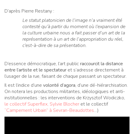
D’après Pierre Restany :
Le statut platonicien de l’image n’a vraiment été
contesté qu’à partir du moment où l’expansion de
la culture urbaine nous a fait passer d’un art de la
représentation à un art de l’appropriation du réel,
c’est-à-dire de sa présentation.
D’essence démocratique, l’art public
raccourcit la distance
entre l’artiste et le spectateur
et s’adresse directement à
l’usager de la rue, faisant de chaque passant un spectateur.
Il est l’indice d’une
volonté d’agora
, d’une dé-hiérarchisation.
On notera les productions militantes, idéologiques et anti-
institutionnelles : les interventions de Krzysztof Wodiczko,
le collectif Superflex,
Sylvie Blocher
et le collectif
“Campement Urbain” à Sevran-Beaudottes
…)