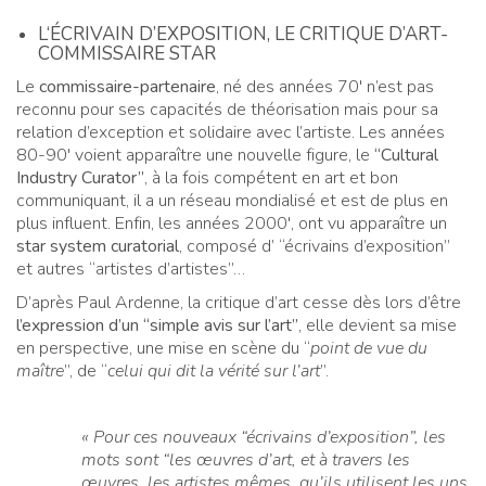
L‘ÉCRIVAIN D’EXPOSITION, LE CRITIQUE D’ART-
COMMISSAIRE STAR
Le
commissaire-partenaire
, né des années 70′ n’est pas
reconnu pour ses capacités de théorisation mais pour sa
relation d’exception et solidaire avec l’artiste. Les années
80-90′ voient apparaître une nouvelle figure, le
“Cultural
Industry Curator”
, à la fois compétent en art et bon
communiquant, il a un réseau mondialisé et est de plus en
plus influent. Enfin, les années 2000′, ont vu apparaître un
star system curatorial
, composé d’ “écrivains d’exposition”
et autres “artistes d’artistes”…
D’après Paul Ardenne, la critique d’art cesse dès lors d’être
l’expression d’un “simple avis sur l’art”
, elle devient sa mise
en perspective, une mise en scène du “
point de vue du
maître
”, de “
celui qui dit la vérité sur l’art
”.
« Pour ces nouveaux “écrivains d’exposition”, les
mots sont “les œuvres d’art, et à travers les
œuvres, les artistes mêmes, qu’ils utilisent les uns