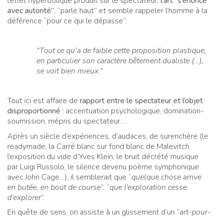
l’effet hyperbolique produit sur le spectateur,
l’art “s’énonce
avec autorité”
, “parle haut” et semble rappeler l’homme à la
déférence “pour ce qui le dépasse”.
“Tout ce qu’a de faible cette proposition plastique,
en particulier son caractère bêtement dualiste (…),
se voit bien mieux.”
Tout ici est affaire de
rapport entre le spectateur et l’objet
disproportionné
: accentuation psychologique, domination-
soumission, mépris du spectateur…
Après un siècle d’expériences, d’audaces, de surenchère (le
readymade, la Carré blanc sur fond blanc de Malevitch,
l’exposition du vide d’Yves Klein, le bruit décrété musique
par Luigi Russolo, le silence devenu poème symphonique
avec John Cage…), il semblerait que “
quelque chose arrive
en butée, en bout de course
”, “
que l’exploration cesse
d’explorer
”.
En quête de sens, on assiste à un glissement d’un “
art-pour-