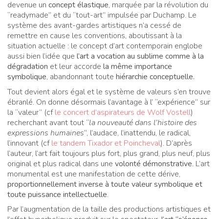
devenue un
concept élastique
, marquée par la révolution du
“readymade” et du “tout-art” impulsée par Duchamp. Le
système des avant-gardes artistiques n’a cessé de
remettre en cause les conventions, aboutissant à la
situation actuelle : le concept d’art contemporain englobe
aussi bien l’idée que
l’art a vocation au sublime comme à la
dégradation
et leur accorde
la même importance
symbolique
, abandonnant toute
hiérarchie conceptuelle.
Tout devient alors égal et le système de valeurs s’en trouve
ébranlé. On donne désormais l’avantage à l’ “expérience” sur
la “valeur” (cf
le concert d’aspirateurs de Wolf Vostell
)
recherchant avant tout “
la nouveauté dans l’histoire des
expressions humaines
”, l’audace, l’inattendu, le radical,
l’innovant (cf
le tandem Tixador et Poincheval
). D’après
l’auteur, l’art fait toujours plus fort, plus grand, plus neuf, plus
original et plus radical dans une
volonté démonstrative
. L’art
monumental est une manifestation de cette dérive,
proportionnellement inverse à toute valeur symbolique et
toute puissance intellectuelle
.
Par l’augmentation de la taille des productions artistiques et