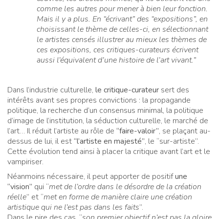
comme les autres pour mener à bien leur fonction.
Mais il y a plus. En “écrivant” des “expositions”, en
choisissant le thème de celles-ci, en sélectionnant
le artistes censés illustrer au mieux les thèmes de
ces expositions, ces critiques-curateurs écrivent
aussi l’équivalent d’une histoire de l’art vivant.”
Dans l’industrie culturelle,
le critique-curateur
sert des
intérêts avant ses propres convictions : la propagande
politique, la recherche d’un consensus minimal, la politique
d’image de l’institution, la séduction culturelle, le marché de
l’art… Il réduit l’artiste au rôle de
“faire-valoir”
, se plaçant au-
dessus de lui, il est
“l’artiste en majesté”
, le “sur-artiste”.
Cette évolution tend ainsi à placer la critique avant l’art et le
vampiriser.
Néanmoins nécessaire, il peut apporter de positif
une
“vision”
qui “
met de l’ordre dans le désordre de la création
réelle
” et “
met en forme de manière claire une création
artistique qui ne l’est pas dans les faits
”.
Dans le pire des cas, “
son premier objectif n’est pas la gloire