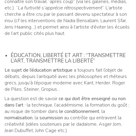
connaître son travail “après coup” (via les galeries, médias,
etc.). “
La furtivité s’apprécie rétrospectivement
”. L’artiste
cherche a être cru par le passant devenu spectateur à son
insu (cf les interventions de Nadia Bensallam, Laurent Sfar,
Jens Haaning…) et permet ainsi à l’artiste d’éviter les écueils
de l’art public cités plus haut.
ÉDUCATION, LIBERTÉ ET ART : “TRANSMETTRE
L’ART, TRANSMETTRE LA LIBERTÉ”
Le sujet de l’éducation artistique
a toujours fait l’objet de
débats, depuis l’antiquité avec les philosophes et rhéteurs
grecs, jusqu’à l’époque moderne avec Kant, Herder, Roger
de Piles, Steiner, Gropius…
La question est de savoir
ce qui doit être enseigné ou non
dans l’art
: la technique, l’académisme, la formation du goût ;
au risque de tomber dans
le conditionnement
, la
normalisation
, la
soumission
au contrôle qui entravent la
créativité (idées soutenues par le dadaïsme, Asger Jorn,
Jean Dubuffet, John Cage etc.)